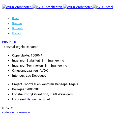
Home
Over ons
Ons werk
Contact
Prev
Next
Toonzaal tegels Depaepe
Oppervlakte: 1500M²
Ingenieur Stabiliteit: Bm Engineering
Ingenieur Technieken: Bm Engineering
Omgevingsaanleg: AVDK
Interieur: Luc Debuquoy
Project
Toonzaal en kantoren Depaepe Tegels
Bouwjaar
2008-2013
Locatie
Kortrijkstraat 368, 8560 Wevelgem
Fotograaf
Dennis De Smet
© AVDK